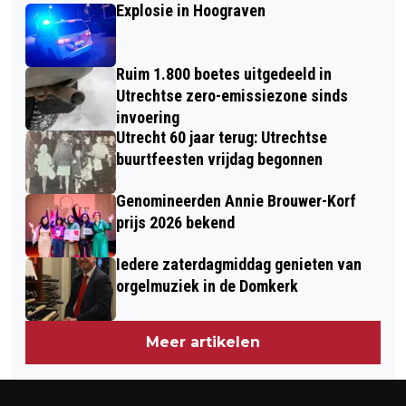
MET 600 WONINGEN IN CENTRUM
Explosie in Hoograven
NAAR MEER VERKOELING, GROEN EN
UTRECHT
ONTMOETING
Ruim 1.800 boetes uitgedeeld in
Utrechtse zero-emissiezone sinds
invoering
Utrecht 60 jaar terug: Utrechtse
buurtfeesten vrijdag begonnen
Genomineerden Annie Brouwer-Korf
prijs 2026 bekend
Iedere zaterdagmiddag genieten van
orgelmuziek in de Domkerk
Meer artikelen