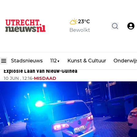
23
°C
Bewolkt
Stadsnieuws
112
Kunst & Cultuur
Onderwij
▼
Explosie Laan van Nieuw-Guinea
10 JUN , 12:16
•
MISDAAD