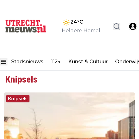
24
°C
Heldere Hemel
Stadsnieuws
112
Kunst & Cultuur
Onderwij
▼
Knipsels
Knipsels