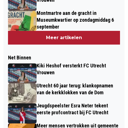
Montmartre aan de gracht in
Museumkwartier op zondagmiddag 6
september
Meer artikelen
Net Binnen
Kiki Heshof versterkt FC Utrecht
Vrouwen
Utrecht 60 jaar terug: klankopnamen
van de kerkklokken van de Dom
Jeugdspeelster Esra Neter tekent
eerste profcontract bij FC Utrecht
Meer mensen vertrokken uit gemeente