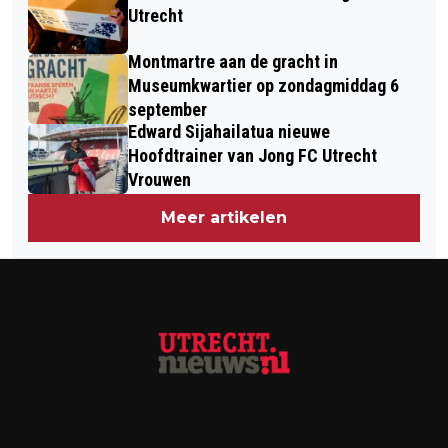
Utrecht
Montmartre aan de gracht in
Museumkwartier op zondagmiddag 6
september
Edward Sijahailatua nieuwe
Hoofdtrainer van Jong FC Utrecht
Vrouwen
Meer artikelen