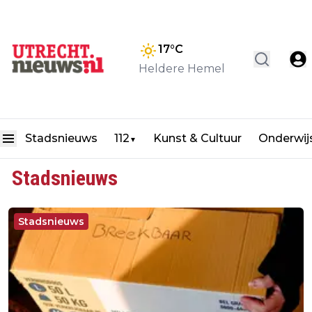
17
°C
Heldere Hemel
Stadsnieuws
112
Kunst & Cultuur
Onderwij
▼
Stadsnieuws
Stadsnieuws