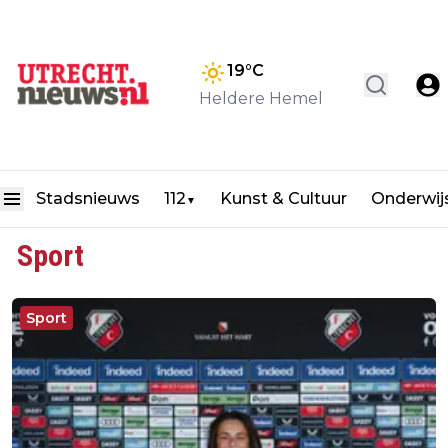
19
°C
Heldere Hemel
Stadsnieuws
112
Kunst & Cultuur
Onderwij
▼
Sport
Sport