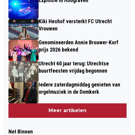
Explosie in Hoograven
Kiki Heshof versterkt FC Utrecht
Vrouwen
Genomineerden Annie Brouwer-Korf
prijs 2026 bekend
Utrecht 60 jaar terug: Utrechtse
buurtfeesten vrijdag begonnen
Iedere zaterdagmiddag genieten van
orgelmuziek in de Domkerk
Meer artikelen
Net Binnen