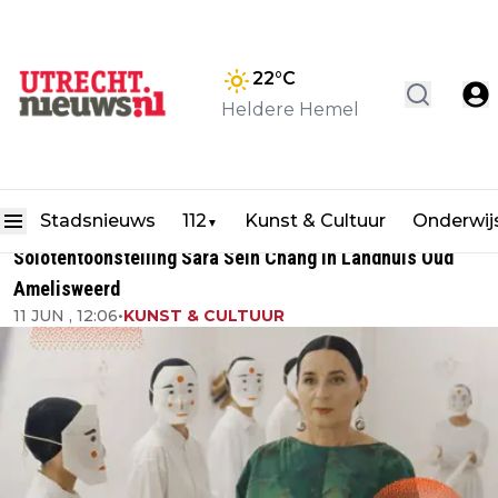
22
°C
Heldere Hemel
Stadsnieuws
112
Kunst & Cultuur
Onderwij
▼
Solotentoonstelling Sara Sein Chang in Landhuis Oud
Amelisweerd
11 JUN , 12:06
•
KUNST & CULTUUR