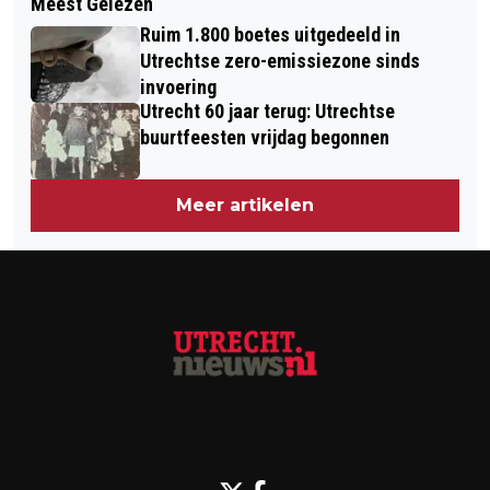
Meest Gelezen
UTRECHT 60 JAAR TERUG: EEN
TEGENOVER COFFEESHOP OP
Ruim 1.800 boetes uitgedeeld in
OVERVAL OP HET BIJKANTOOR VAN
ZAKKENDRAGERSSTEEG
Utrechtse zero-emissiezone sinds
DE AMRO-BANK AAN HET
invoering
Utrecht 60 jaar terug: Utrechtse
SMARAGDPLEIN
buurtfeesten vrijdag begonnen
Meer artikelen