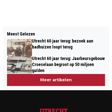
Vorig artikel
Volgend artikel
MEER UTRECHTERS TEVREDEN OVER
Meest Gelezen
SOLOTENTOONSTELLING SARA SEIN
HULP BIJ HUISHOUDEN VOLGENS
Utrecht 60 jaar terug: bezoek aan
CHANG IN LANDHUIS OUD
REKENKAMER UTRECHT
badhuizen loopt terug
AMELISWEERD
Utrecht 60 jaar terug: Jaarbeursgebouw
Croeselaan begroot op 50 miljoen
gulden
Meer artikelen