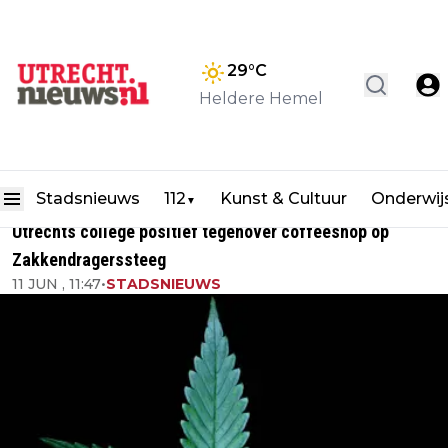
29
°C
Heldere Hemel
Stadsnieuws
112
Kunst & Cultuur
Onderwij
▼
Utrechts college positief tegenover coffeeshop op
Zakkendragerssteeg
11 JUN , 11:47
•
STADSNIEUWS