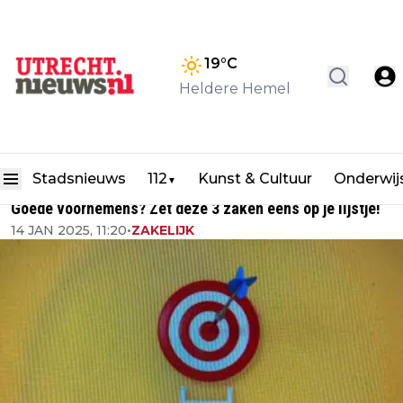
19
°C
Heldere Hemel
Stadsnieuws
112
Kunst & Cultuur
Onderwij
▼
Goede voornemens? Zet deze 3 zaken eens op je lijstje!
14 JAN 2025, 11:20
•
ZAKELIJK