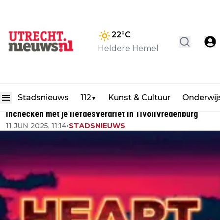
22
°C
Heldere Hemel
Stadsnieuws
112
Kunst & Cultuur
Onderwij
▼
Inchecken met je liefdesverdriet in TivoliVredenburg
11 JUN 2025, 11:14
•
STADSNIEUWS