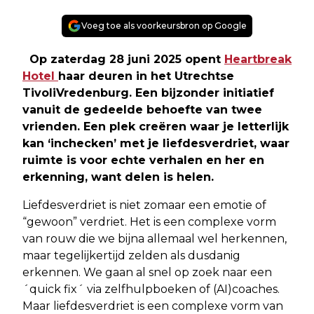
Voeg toe als voorkeursbron op Google
Op zaterdag 28 juni 2025 opent
Heartbreak
Hotel
haar deuren in het Utrechtse
TivoliVredenburg. Een bijzonder initiatief
vanuit de gedeelde behoefte van twee
vrienden. Een plek creëren waar je letterlijk
kan ‘inchecken’ met je liefdesverdriet, waar
ruimte is voor echte verhalen en her en
erkenning, want delen is helen.
Liefdesverdriet is niet zomaar een emotie of
“gewoon” verdriet. Het is een complexe vorm
van rouw die we bijna allemaal wel herkennen,
maar tegelijkertijd zelden als dusdanig
erkennen. We gaan al snel op zoek naar een
´quick fix´ via zelfhulpboeken of (AI)coaches.
Maar liefdesverdriet is een complexe vorm van