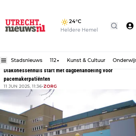
24
°C
Heldere Hemel
Stadsnieuws
112
Kunst & Cultuur
Onderwij
▼
Diakonessenhuis start met dagbehandeling voor
pacemakerpatiënten
11 JUN 2025, 11:36
•
ZORG