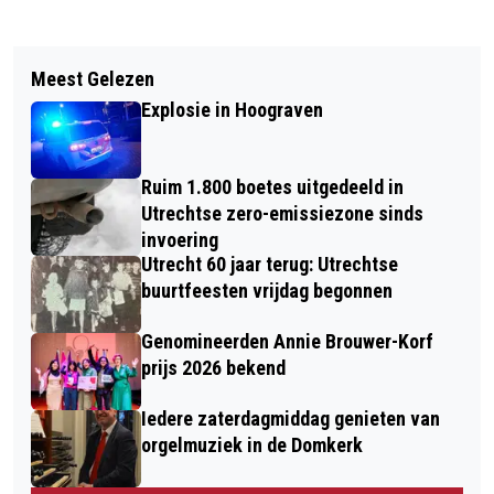
Vorig artikel
Volgend artikel
INCHECKEN MET JE LIEFDESVERDRIET
Meest Gelezen
UTRECHT MAAKT ARMOEDEBELEID
IN TIVOLIVREDENBURG
Explosie in Hoograven
TOEGANKELIJKER
Ruim 1.800 boetes uitgedeeld in
Utrechtse zero-emissiezone sinds
invoering
Utrecht 60 jaar terug: Utrechtse
buurtfeesten vrijdag begonnen
Genomineerden Annie Brouwer-Korf
prijs 2026 bekend
Iedere zaterdagmiddag genieten van
orgelmuziek in de Domkerk