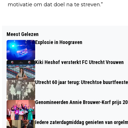
motivatie om dat doel na te streven.”
Vorig artikel
Meest Gelezen
NEDERLANDS FILM FESTIVAL ZET
Explosie in Hoograven
VANWEGE FINANCIËLE DRUK STAP
NAAR EENKOPPIGE DIRECTIE
Kiki Heshof versterkt FC Utrecht Vrouwen
Utrecht 60 jaar terug: Utrechtse buurtfeest
Genomineerden Annie Brouwer-Korf prijs 2
Iedere zaterdagmiddag genieten van orgel