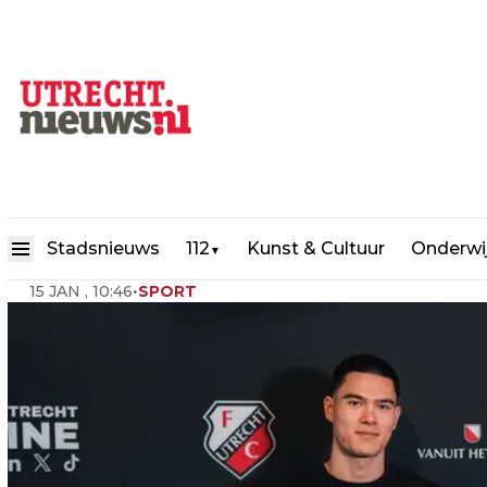
Mees Eppink verlengt contract
Stadsnieuws
112
Kunst & Cultuur
Onderwi
▼
15 JAN , 10:46
•
SPORT