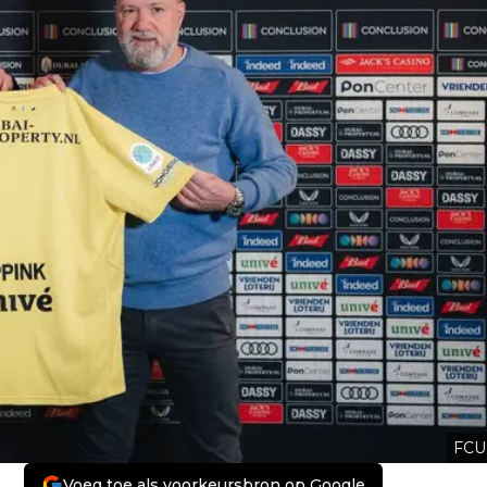
FCU
Voeg toe als voorkeursbron op Google