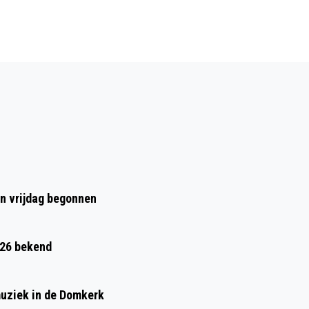
Volgend artikel
UTRECHT 60 JAAR TERUG: EEN
FONTEINBEELD VOOR DEN HOMMEL
en vrijdag begonnen
026 bekend
muziek in de Domkerk