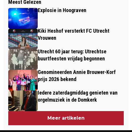
Meest Gelezen
RAAMSCHILDERING 'SCHRÖDER &
HOUDEN OM WMO-FRAUDE TEGEN TE
Explosie in Hoograven
RIETVELD ARCHITECT' OPNIEUW
GAAN
AANGEBRACHT OP RIETVELD
Kiki Heshof versterkt FC Utrecht
SCHRÖDERHUIS
Vrouwen
Utrecht 60 jaar terug: Utrechtse
buurtfeesten vrijdag begonnen
Genomineerden Annie Brouwer-Korf
prijs 2026 bekend
Iedere zaterdagmiddag genieten van
orgelmuziek in de Domkerk
Meer artikelen