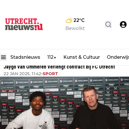
22
°C
Bewolkt
Stadsnieuws
112
Kunst & Cultuur
Onderwij
▼
Jaygo van Ommeren verlengt contract bij FC Utrecht
22 JAN 2025, 11:42
•
SPORT