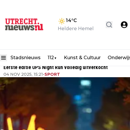
14
°C
Heldere Hemel
Stadsnieuws
112
Kunst & Cultuur
Onderwij
▼
Eerste editie UPS Night Run volledig uitverkocht
04 NOV 2025, 15:21
•
SPORT