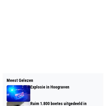
Vorig artikel
Volgend artikel
DE RELATIE TUSSEN MENS EN
Meest Gelezen
ZATERDAG SINT MAARTENPARADE IN
NATUUR IN TENTOONSTELING IN HET
Explosie in Hoograven
UTRECHT EN GRONINGEN
CENTRAAL MUSEUM
Ruim 1.800 boetes uitgedeeld in