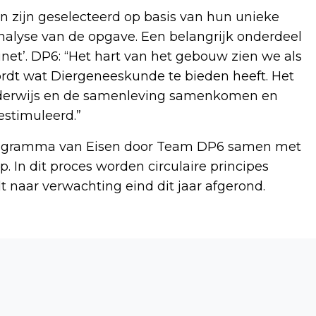
n zijn geselecteerd op basis van hun unieke
alyse van de opgave. Een belangrijk onderdeel
inet’. DP6: “Het hart van het gebouw zien we als
rdt wat Diergeneeskunde te bieden heeft. Het
derwijs en de samenleving samenkomen en
estimuleerd.”
Programma van Eisen door Team DP6 samen met
 In dit proces worden circulaire principes
t naar verwachting eind dit jaar afgerond.
Volgend artikel
TAALSCHOOL KRIJGT BOEKEN IN 25
TALEN