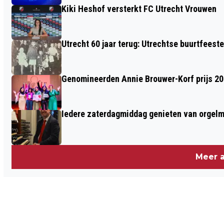
Kiki Heshof versterkt FC Utrecht Vrouwen
Utrecht 60 jaar terug: Utrechtse buurtfeest
Genomineerden Annie Brouwer-Korf prijs 2
Iedere zaterdagmiddag genieten van orgel
Meer a