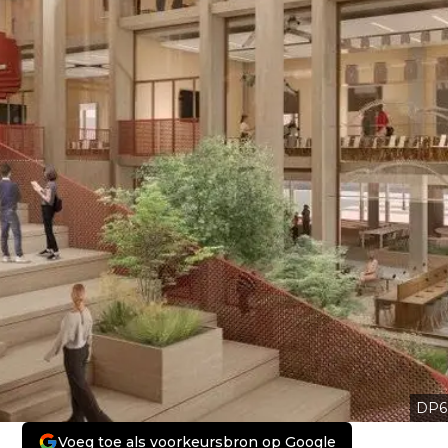
DP6
Voeg toe als voorkeursbron op Google