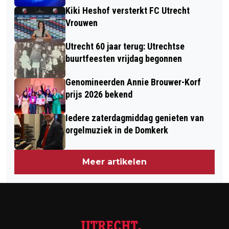
Kiki Heshof versterkt FC Utrecht
STAP NAAR OVERDRACHT
Vrouwen
MERWEDEKANAAL
Utrecht 60 jaar terug: Utrechtse
buurtfeesten vrijdag begonnen
Genomineerden Annie Brouwer-Korf
prijs 2026 bekend
Iedere zaterdagmiddag genieten van
orgelmuziek in de Domkerk
Meer artikelen