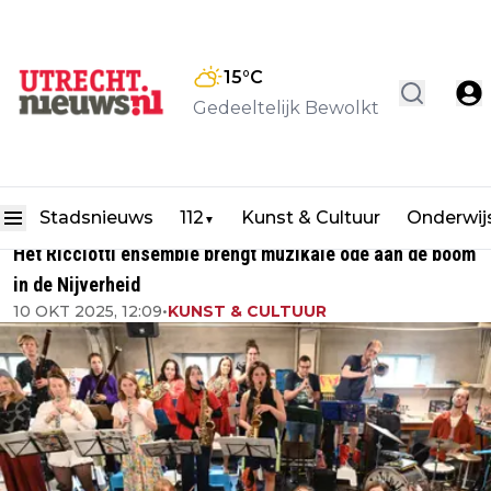
15
°C
Gedeeltelijk Bewolkt
Stadsnieuws
112
Kunst & Cultuur
Onderwij
▼
Het Ricciotti ensemble brengt muzikale ode aan de boom
in de Nijverheid
10 OKT 2025, 12:09
•
KUNST & CULTUUR