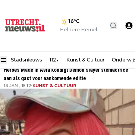
16
°C
Heldere Hemel
Stadsnieuws
112
Kunst & Cultuur
Onderwij
▼
Heroes Made in Asia kondigt Demon Slayer stemactrice
aan als gast voor aankomende editie
13 JAN , 15:12
•
KUNST & CULTUUR