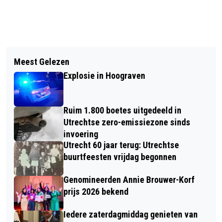
Vorig artikel
Volgend artikel
RIJK EN REGIO UTRECHT MAKEN
Meest Gelezen
UTRECHT VERSTEVIGT WERK- EN
AFSPRAKEN OVER VOORLOPIG
Explosie in Hoograven
INKOMENSONDERSTEUNING
VOORKEURSALTERNATIEF
MERWEDELIJN
Ruim 1.800 boetes uitgedeeld in
Utrechtse zero-emissiezone sinds
invoering
Utrecht 60 jaar terug: Utrechtse
buurtfeesten vrijdag begonnen
Genomineerden Annie Brouwer-Korf
prijs 2026 bekend
Iedere zaterdagmiddag genieten van