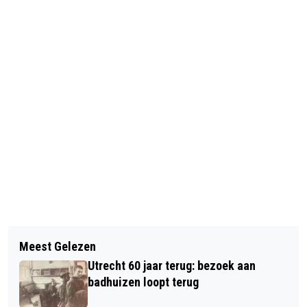
Vorig artikel
Volgend artikel
STEDELIJKE ONDERSCHEIDING VOOR
Meest Gelezen
FC UTRECHT PRESENTEERT MARK
LEONORE SARABER
Utrecht 60 jaar terug: bezoek aan
VAN DER MAAREL-SHIRT
badhuizen loopt terug