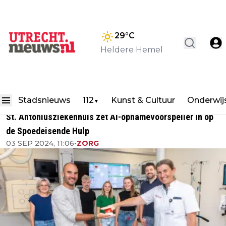
29
°C
Heldere Hemel
Stadsnieuws
112
Kunst & Cultuur
Onderwij
▼
St. Antoniusziekenhuis zet AI-opnamevoorspeller in op
de Spoedeisende Hulp
03 SEP 2024, 11:06
•
ZORG