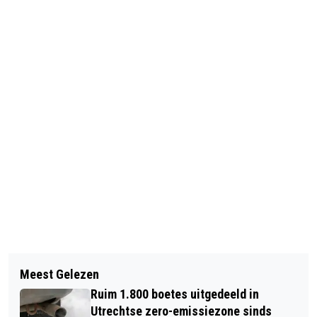
Vorig artikel
Volgend artikel
MUSEUM CATHARIJNECONVENT
Meest Gelezen
JONGEN RIEP OP OM VANAVOND TE
VERWERFT GROTE ACHTTIENDE-
Ruim 1.800 boetes uitgedeeld in
GAAN RELLEN IN UTRECHT
EEUWSE NAPOLITAANSE KERSTSTAL
Utrechtse zero-emissiezone sinds