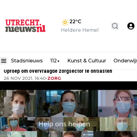
22
°C
Heldere Hemel
Stadsnieuws
112
Kunst & Cultuur
Onderwij
▼
Oproep om overvraagde zorgsector te ontlasten
26 NOV 2021, 16:40
•
ZORG