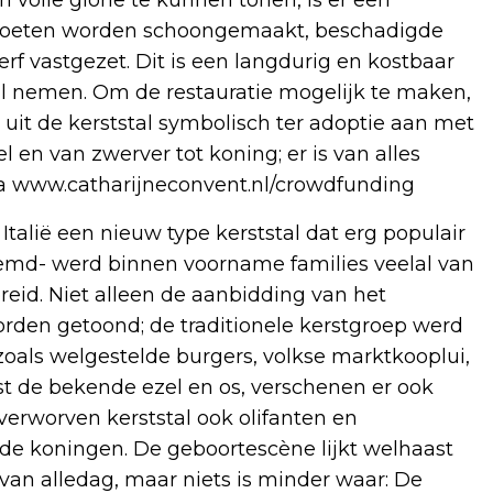
 volle glorie te kunnen tonen, is er een
n moeten worden schoongemaakt, beschadigde
erf vastgezet. Dit is een langdurig en kostbaar
al nemen. Om de restauratie mogelijk te maken,
it de kerststal symbolisch ter adoptie aan met
 en van zwerver tot koning; er is van alles
via www.catharijneconvent.nl/crowdfunding
talië een nieuw type kerststal dat erg populair
enoemd- werd binnen voorname families veelal van
eid. Niet alleen de aanbidding van het
rden getoond; de traditionele kerstgroep werd
oals welgestelde burgers, volkse marktkooplui,
t de bekende ezel en os, verschenen er ook
 verworven kerststal ook olifanten en
n de koningen. De geboortescène lijkt welhaast
van alledag, maar niets is minder waar: De