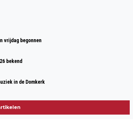
ZORGSECTOR TE ONTLASTEN
en vrijdag begonnen
026 bekend
muziek in de Domkerk
rtikelen