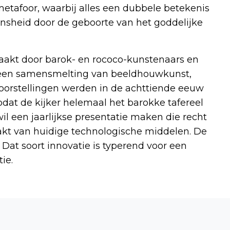
 metafoor, waarbij alles een dubbele betekenis
ensheid door de geboorte van het goddelijke
aakt door barok- en rococo-kunstenaars en
n een samensmelting van beeldhouwkunst,
voorstellingen werden in de achttiende eeuw
odat de kijker helemaal het barokke tafereel
 een jaarlijkse presentatie maken die recht
aakt van huidige technologische middelen. De
. Dat soort innovatie is typerend voor een
ie.
Volgend artikel
OPROEP OM OVERVRAAGDE