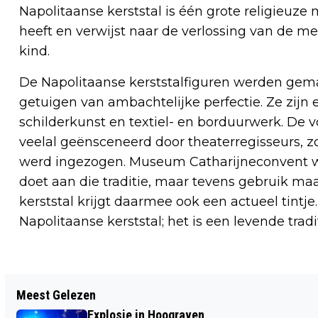
Napolitaanse kerststal is één grote religieuze
heeft en verwijst naar de verlossing van de m
kind.
De Napolitaanse kerststalfiguren werden gem
getuigen van ambachtelijke perfectie. Ze zij
schilderkunst en textiel- en borduurwerk. De 
veelal geënsceneerd door theaterregisseurs, z
werd ingezogen. Museum Catharijneconvent wil
doet aan die traditie, maar tevens gebruik m
kerststal krijgt daarmee ook een actueel tintje
Napolitaanse kerststal; het is een levende tradit
Vorig artikel
Meest Gelezen
TWEE JONGENS AANGEHOUDEN VOOR
Explosie in Hoograven