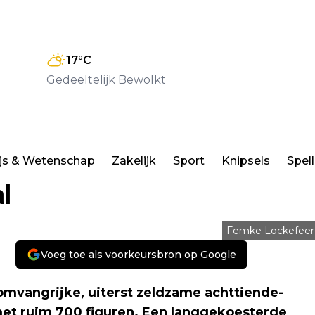
17
°C
Gedeeltelijk Bewolkt
rwerft grote achttiende-
js & Wetenschap
Zakelijk
Sport
Knipsels
Spell
al
Femke Lockefeer
Voeg toe als voorkeursbron op Google
mvangrijke, uiterst zeldzame achttiende-
et ruim 700 figuren. Een langgekoesterde