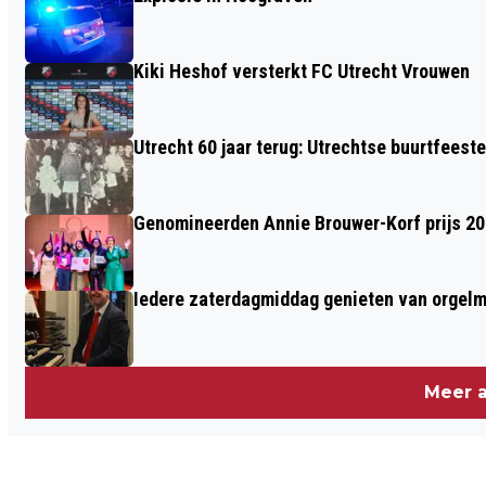
DEALEN HARDDRUGS OP DE
VLEUTENSEWEG
Kiki Heshof versterkt FC Utrecht Vrouwen
Utrecht 60 jaar terug: Utrechtse buurtfeest
Genomineerden Annie Brouwer-Korf prijs 2
Iedere zaterdagmiddag genieten van orgel
Meer a