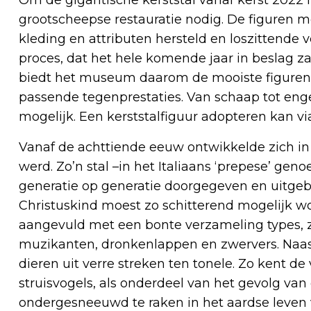
Om de gigantische kerststal vanaf kerst 2022 in
grootscheepse restauratie nodig. De figure
kleding en attributen hersteld en loszittende v
proces, dat het hele komende jaar in beslag z
biedt het museum daarom de mooiste figuren u
passende tegenprestaties. Van schaap tot engel
mogelijk. Een kerststalfiguur adopteren kan 
Vanaf de achttiende eeuw ontwikkelde zich in I
werd. Zo’n stal –in het Italiaans ‘prepese’ g
generatie op generatie doorgegeven en uitgebr
Christuskind moest zo schitterend mogelijk wo
aangevuld met een bonte verzameling types, z
muzikanten, dronkenlappen en zwervers. Naas
dieren uit verre streken ten tonele. Zo kent de
struisvogels, als onderdeel van het gevolg va
ondergesneeuwd te raken in het aardse leven 