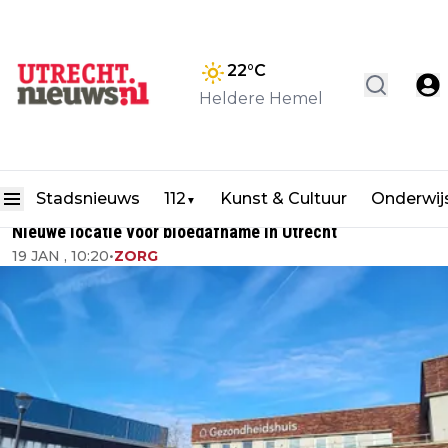
22
°C
Heldere Hemel
Stadsnieuws
112
Kunst & Cultuur
Onderwij
▼
Nieuwe locatie voor bloedafname in Utrecht
19 JAN , 10:20
•
ZORG