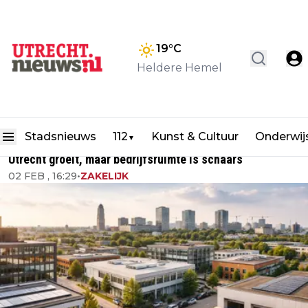
19
°C
Heldere Hemel
Stadsnieuws
112
Kunst & Cultuur
Onderwij
▼
Utrecht groeit, maar bedrijfsruimte is schaars
02 FEB , 16:29
•
ZAKELIJK