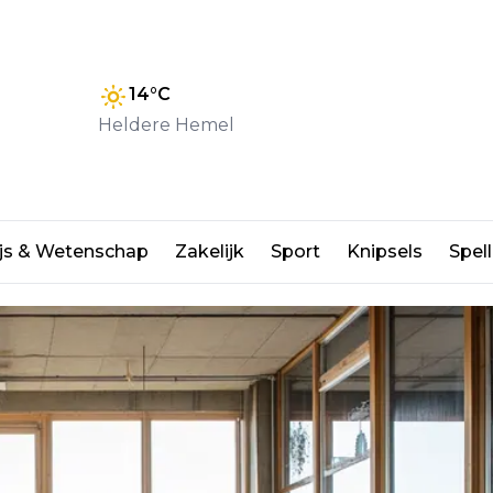
14
°C
Heldere Hemel
den zonder gedoe
js & Wetenschap
Zakelijk
Sport
Knipsels
Spell