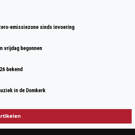
JEUGDIGE VERDACHTE VAST NA REEKS
DIEFSTALLEN VAN SCOOTERS
zero-emissiezone sinds invoering
en vrijdag begonnen
026 bekend
muziek in de Domkerk
rtikelen