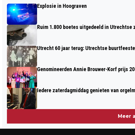
UTRECHT 60 JAAR TERUG: DE SCHADE
Explosie in Hoograven
AAN PLANTSOENEN
Ruim 1.800 boetes uitgedeeld in Utrechtse 
Utrecht 60 jaar terug: Utrechtse buurtfeest
Genomineerden Annie Brouwer-Korf prijs 2
Iedere zaterdagmiddag genieten van orgel
Meer a