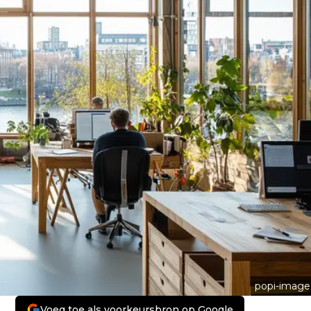
popi-image
Voeg toe als voorkeursbron op Google