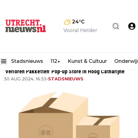
24
°C
Vooral Helder
Stadsnieuws
112
Kunst & Cultuur
Onderwij
▼
‘Verloren Pakketten’ Pop-up Store in Hoog Catharijne
30 AUG 2024, 16:33
•
STADSNIEUWS