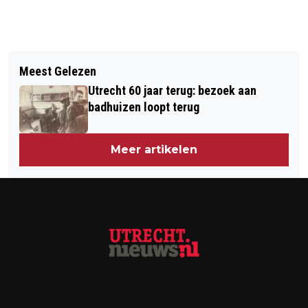
Vorig artikel
Volgend artikel
UTRECHT VERHOOGT
Meest Gelezen
ANASTASIA VAN GENNIP NIEUWE
OPKOOPBESCHERMING NAAR
Utrecht 60 jaar terug: bezoek aan
ZAKELIJK DIRECTEUR CENTRAAL
€686.000
badhuizen loopt terug
MUSEUM
Meer artikelen