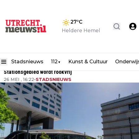
27
°C
Heldere Hemel
Stadsnieuws
112
Kunst & Cultuur
Onderwij
▼
Stationsgebied wordt rookvrij
26 MEI , 16:22
•
STADSNIEUWS