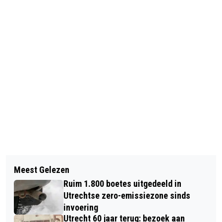
Vorig artikel
Volgend artikel
DE VRIJDAGMIDDAGVONK’ HELPT
Meest Gelezen
RABOBANK EN CENTRAAL MUSEUM
UTRECHTERS STERKER IN CONTACT
Ruim 1.800 boetes uitgedeeld in
WILLEN JONGEREN
TE STAAN
Utrechtse zero-emissiezone sinds
ENTHOUSIASMEREN VOOR HET
invoering
Utrecht 60 jaar terug: bezoek aan