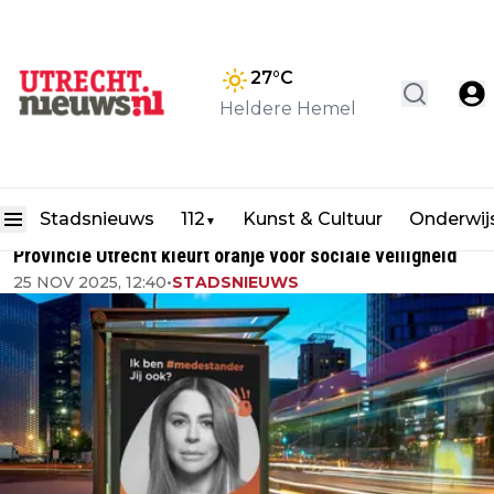
27
°C
Heldere Hemel
Stadsnieuws
112
Kunst & Cultuur
Onderwij
▼
Provincie Utrecht kleurt oranje voor sociale veiligheid
25 NOV 2025, 12:40
•
STADSNIEUWS