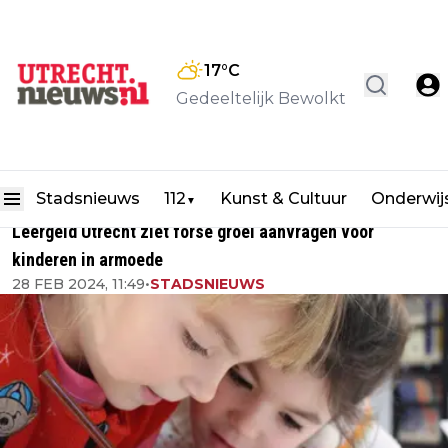
17
°C
Gedeeltelijk Bewolkt
Stadsnieuws
112
Kunst & Cultuur
Onderwij
▼
Leergeld Utrecht ziet forse groei aanvragen voor
kinderen in armoede
28 FEB 2024, 11:49
•
STADSNIEUWS