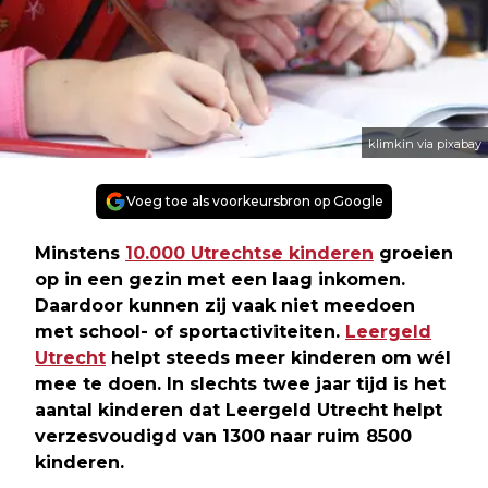
klimkin via pixabay
Voeg toe als voorkeursbron op Google
Minstens
10.000 Utrechtse kinderen
groeien
op in een gezin met een laag inkomen.
Daardoor kunnen zij vaak niet meedoen
met school- of sportactiviteiten.
Leergeld
Utrecht
helpt steeds meer kinderen om wél
mee te doen. In slechts twee jaar tijd is het
aantal kinderen dat Leergeld Utrecht helpt
verzesvoudigd van 1300 naar ruim 8500
kinderen.