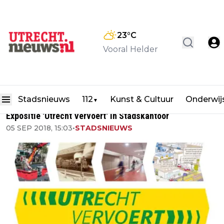
23
°C
Vooral Helder
Stadsnieuws
112
Kunst & Cultuur
Onderwij
▼
Expositie 'Utrecht Vervoert' in Stadskantoor
05 SEP 2018, 15:03
•
STADSNIEUWS