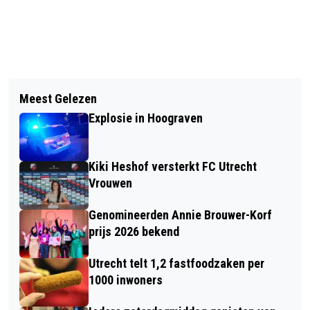
Vorig artikel
Volgend artikel
GEMEENTE LEGT GESCHIL OVER
Meest Gelezen
ONRUST NAAR AANLEIDING VAN
GELUIDSLEK TIVOLIVREDENBURG
Explosie in Hoograven
VERHUIZING BEWONERS
VOOR AAN ARBITRAGECOMMISSIE
VERZORGINGSHUIS CAREYN
Kiki Heshof versterkt FC Utrecht
Vrouwen
Genomineerden Annie Brouwer-Korf
prijs 2026 bekend
Utrecht telt 1,2 fastfoodzaken per
1000 inwoners