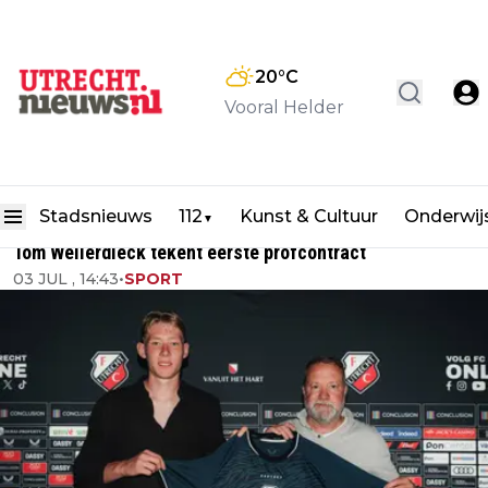
20
°C
Vooral Helder
Stadsnieuws
112
Kunst & Cultuur
Onderwij
▼
Tom Wellerdieck tekent eerste profcontract
03 JUL , 14:43
•
SPORT