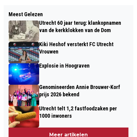
Vorig artikel
Volgend artikel
FEESTELIJKE OPENING HOME OF THE
Meest Gelezen
VROUW ZWAARGEWOND GERAAKT OP
ARTISTS (HOTA) IN LEIDSCHE RIJN
Utrecht 60 jaar terug: klankopnamen
MAARSCHALKERWEERDPAD
van de kerkklokken van de Dom
Kiki Heshof versterkt FC Utrecht
Vrouwen
Explosie in Hoograven
Genomineerden Annie Brouwer-Korf
prijs 2026 bekend
Utrecht telt 1,2 fastfoodzaken per
1000 inwoners
Meer artikelen