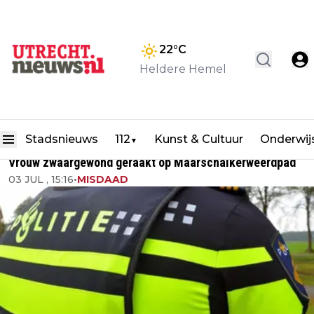
22
°C
Heldere Hemel
Stadsnieuws
112
Kunst & Cultuur
Onderwij
▼
Vrouw zwaargewond geraakt op Maarschalkerweerdpad
03 JUL , 15:16
•
MISDAAD