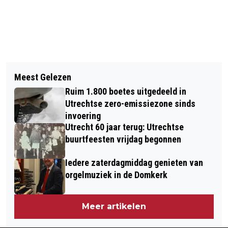
Vorig artikel
Volgend artikel
TOM WELLERDIECK TEKENT EERSTE
Meest Gelezen
MOISA VERKUIJL SLUIT VOOR ÉÉN
PROFCONTRACT
Ruim 1.800 boetes uitgedeeld in
SEIZOEN AAN BIJ FC UTRECHT
Utrechtse zero-emissiezone sinds
VROUWEN
invoering
Utrecht 60 jaar terug: Utrechtse
buurtfeesten vrijdag begonnen
Iedere zaterdagmiddag genieten van
orgelmuziek in de Domkerk
Meer artikelen