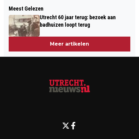
Volgend artikel
BIJKOMENDE INCASSOKOSTEN NIET
Meest Gelezen
PROVINCIE UTRECHT STELT
TE VERHALEN OP
Utrecht 60 jaar terug: bezoek aan
MEDEWERKER OP NON-ACTIEF
VERZEKERINGNEMER
badhuizen loopt terug
Meer artikelen