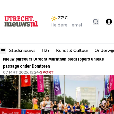
27
°C
Heldere Hemel
Stadsnieuws
112
Kunst & Cultuur
Onderwij
▼
Nieuw parcours Utrecht Marathon biedt lopers unieke
passage onder Domtoren
07 MRT 2025, 15:24
•
SPORT