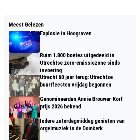
Vorig artikel
Volgend artikel
AANVOERDER WILLEM JANSSEN
Meest Gelezen
AANTAL SCHUURINBRAKEN IN
LANGER BIJ FC UTRECHT
Explosie in Hoograven
PROVINCIE UTRECHT DAALT MET 5,5
PROCENT
Ruim 1.800 boetes uitgedeeld in
Utrechtse zero-emissiezone sinds
invoering
Utrecht 60 jaar terug: Utrechtse
buurtfeesten vrijdag begonnen
Genomineerden Annie Brouwer-Korf
prijs 2026 bekend
Iedere zaterdagmiddag genieten van
orgelmuziek in de Domkerk