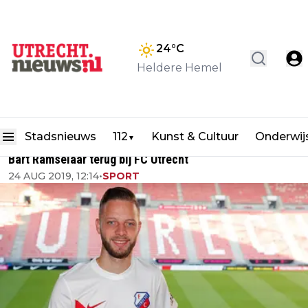
24
°C
Heldere Hemel
Stadsnieuws
112
Kunst & Cultuur
Onderwij
▼
Bart Ramselaar terug bij FC Utrecht
24 AUG 2019, 12:14
•
SPORT