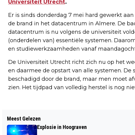
Universiteit Utrecht
.
Er is sinds donderdag 7 mei hard gewerkt aan 
de brand in het datacentrum in Almere. De bac
datacentrum is nu volgens de universiteit vol
(onderdelen van) essentiële systemen. Daar
en studiewerkzaamheden vanaf maandagochte
De Universiteit Utrecht richt zich nu op het w
en daarmee de opstart van alle systemen. De s
beschadigd door de brand, maar men moet afw
zien. Het tijdpad van volledig herstel is nog ni
Vorig artikel
Meest Gelezen
WITTE AUDI CRASHT AAN DE
Explosie in Hoograven
VLEUTENSEBAAN