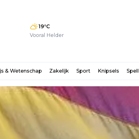
19
°C
Vooral Helder
ht maandag weer open
js & Wetenschap
Zakelijk
Sport
Knipsels
Spell