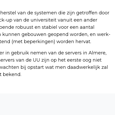
herstel van de systemen die zijn getroffen door
k-up van de universiteit vanuit een ander
doende robuust en stabiel voor een aantal
om kunnen gebouwen geopend worden, en werk-
nd (met beperkingen) worden hervat.
eer in gebruik nemen van de servers in Almere,
ervers van de UU zijn op het eerste oog niet
achten bij opstart wat men daadwerkelijk zal
et bekend.
Volgend artikel
UTRECHT 60 JAAR TERUG: ZEEMAN
ONTSNAPT UIT HUIS VAN BEWARING