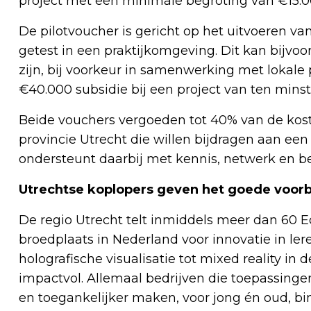
project met een minimale begroting van €15.0
De pilotvoucher is gericht op het uitvoeren v
getest in een praktijkomgeving. Dit kan bijvo
zijn, bij voorkeur in samenwerking met lokale
€40.000 subsidie bij een project van ten mins
Beide vouchers vergoeden tot 40% van de koste
provincie Utrecht die willen bijdragen aan e
ondersteunt daarbij met kennis, netwerk en be
Utrechtse koplopers geven het goede vo
De regio Utrecht telt inmiddels meer dan 60 E
broedplaats in Nederland voor innovatie in le
holografische visualisatie tot mixed reality in 
impactvol. Allemaal bedrijven die toepassingen
en toegankelijker maken, voor jong én oud, bin