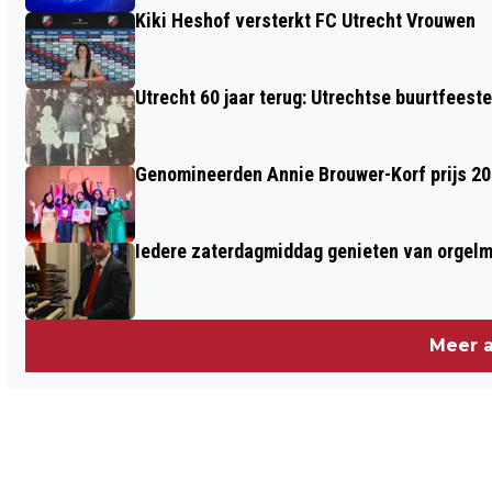
Kiki Heshof versterkt FC Utrecht Vrouwen
Utrecht 60 jaar terug: Utrechtse buurtfeest
Genomineerden Annie Brouwer-Korf prijs 2
Iedere zaterdagmiddag genieten van orgel
Meer a