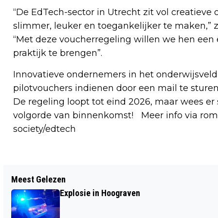
“De EdTech-sector in Utrecht zit vol creatiev
slimmer, leuker en toegankelijker te maken,”
“Met deze voucherregeling willen we hen een e
praktijk te brengen”.
Innovatieve ondernemers in het onderwijsveld
pilotvouchers indienen door een mail te sture
De regeling loopt tot eind 2026, maar wees er
volgorde van binnenkomst! Meer info via romu
society/edtech
Vorig artikel
Meest Gelezen
UTRECHT 60 JAAR TERUG: KELNER VAN
Explosie in Hoograven
GREVENBROEK GAAT MET PENSIOEN