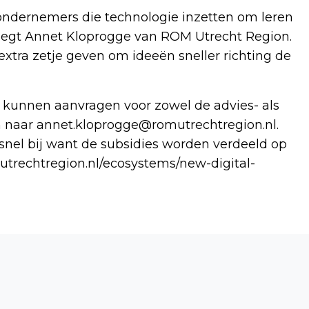
e ondernemers die technologie inzetten om leren
 zegt Annet Kloprogge van ROM Utrecht Region.
xtra zetje geven om ideeën sneller richting de
 kunnen aanvragen voor zowel de advies- als
n naar
annet.kloprogge@romutrechtregion.nl
.
 snel bij want de subsidies worden verdeeld op
trechtregion.nl/ecosystems/new-digital-
Volgend artikel
DANS EN LIVEMUZIEK IN THEATRALE
WANDELING CASTELLUM HOGE WOERD