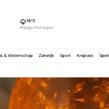
16
°C
Matige Motregen
logische onderwijsvernieuwing
js & Wetenschap
Zakelijk
Sport
Knipsels
Spell