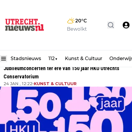
20
°C
Bewolkt
Stadsnieuws
112
Kunst & Cultuur
Onderwij
▼
Jubileumconcerten ter ere van 150 jaar HKU Utrechts
Conservatorium
24 JAN , 12:22
•
KUNST & CULTUUR