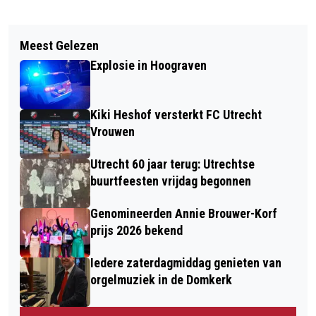
Vorig artikel
Volgend artikel
GEDEPUTEERDE MIRJAM STERK
Meest Gelezen
UTRECHT 60 JAAR TERUG:
PLANT EERST EXEMPLAAR VAN
Explosie in Hoograven
UTRECHTSE ZIEKENHUIZEN
130.000 JONGE BOMEN EN STRUIKEN
SCHREEUWEN OM BLOED
VOOR DE PROVINCIE UTRECHT
Kiki Heshof versterkt FC Utrecht
Vrouwen
Utrecht 60 jaar terug: Utrechtse
buurtfeesten vrijdag begonnen
Genomineerden Annie Brouwer-Korf
prijs 2026 bekend
Iedere zaterdagmiddag genieten van
orgelmuziek in de Domkerk