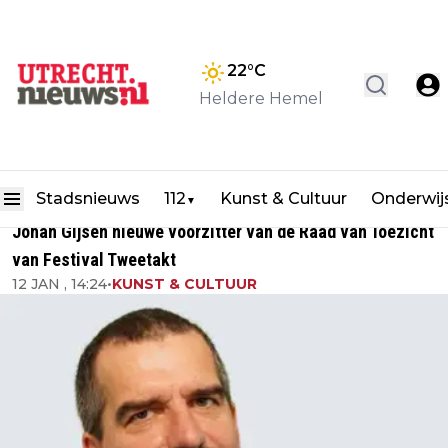
22
°C
Heldere Hemel
Stadsnieuws
112
Kunst & Cultuur
Onderwij
▼
Johan Gijsen nieuwe voorzitter van de Raad van Toezicht
van Festival Tweetakt
12 JAN , 14:24
•
KUNST & CULTUUR