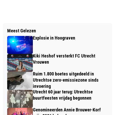
Vorig artikel
Volgend artikel
UTRECHT 60 JAAR TERUG: ANTON
Meest Gelezen
10 PLEKKEN OM TE WANDELEN IN
GEESINK STOPT MET TRAINING VAN
Explosie in Hoograven
UTRECHT
DOS
Kiki Heshof versterkt FC Utrecht
Vrouwen
Ruim 1.800 boetes uitgedeeld in
Utrechtse zero-emissiezone sinds
invoering
Utrecht 60 jaar terug: Utrechtse
buurtfeesten vrijdag begonnen
Genomineerden Annie Brouwer-Korf