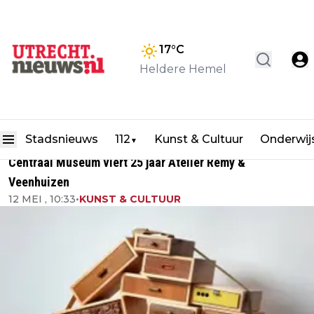
17
°C
Heldere Hemel
Stadsnieuws
112
Kunst & Cultuur
Onderwij
▼
Centraal Museum viert 25 jaar Atelier Remy &
Veenhuizen
12 MEI , 10:33
•
KUNST & CULTUUR