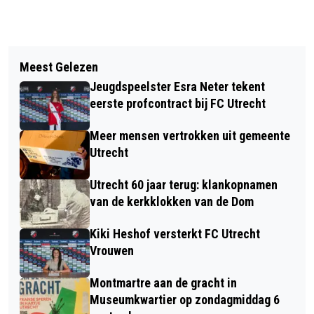
Vorig artikel
Volgend artikel
UTRECHT NATUURLIJK VIERT DE BIJ
Meest Gelezen
UTRECHT 60 JAAR TERUG:
MET DE BLIJE BIJENWEEK
Jeugdspeelster Esra Neter tekent
ROTTERDAMS ZAKENMAN DOET BOD
eerste profcontract bij FC Utrecht
OP JAARBEURS
Meer mensen vertrokken uit gemeente
Utrecht
Utrecht 60 jaar terug: klankopnamen
van de kerkklokken van de Dom
Kiki Heshof versterkt FC Utrecht
Vrouwen
Montmartre aan de gracht in
Museumkwartier op zondagmiddag 6