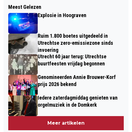
Volgend artikel
PIETER D’HONT, INFORMELE
Meest Gelezen
SELFIE AUTOMATON IN MUSEUM
STADSBEELDHOUWER
Explosie in Hoograven
SPEELKLOK
Ruim 1.800 boetes uitgedeeld in
Utrechtse zero-emissiezone sinds
invoering
Utrecht 60 jaar terug: Utrechtse
buurtfeesten vrijdag begonnen
Genomineerden Annie Brouwer-Korf
prijs 2026 bekend
Iedere zaterdagmiddag genieten van
orgelmuziek in de Domkerk
Meer artikelen