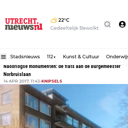
22
°C
Gedeeltelijk Bewolkt
Stadsnieuws
112
Kunst & Cultuur
Onderwij
▼
Naoorlogse monumenten: de flats aan de Burgemeester
Norbruislaan
14 APR 2017, 11:43
•
KNIPSELS