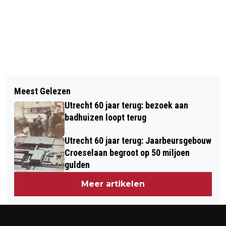
Vorig artikel
Volgend artikel
GANSSTRAAT 143-147 KRIJGT
Meest Gelezen
215 NIEUWE WONINGEN AAN PARK
NIEUWE INRICHTING
Utrecht 60 jaar terug: bezoek aan
TRANSWIJK
badhuizen loopt terug
Utrecht 60 jaar terug: Jaarbeursgebouw
Croeselaan begroot op 50 miljoen
gulden
Meer artikelen