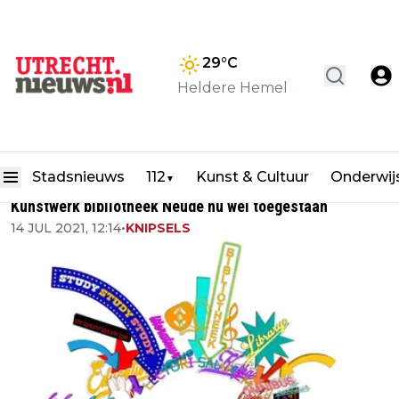
29
°C
Heldere Hemel
Stadsnieuws
112
Kunst & Cultuur
Onderwij
▼
Kunstwerk bibliotheek Neude nu wel toegestaan
14 JUL 2021, 12:14
•
KNIPSELS