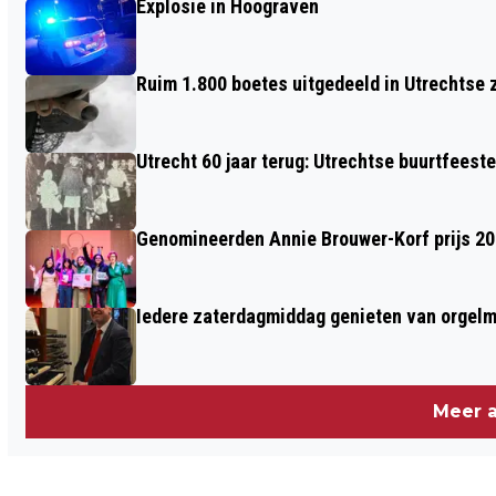
Explosie in Hoograven
ONTSLAGEN VANWEGE SCHENDING
INTEGRITEITSBELEID
Ruim 1.800 boetes uitgedeeld in Utrechtse 
Utrecht 60 jaar terug: Utrechtse buurtfeest
Genomineerden Annie Brouwer-Korf prijs 2
Iedere zaterdagmiddag genieten van orgel
Meer a