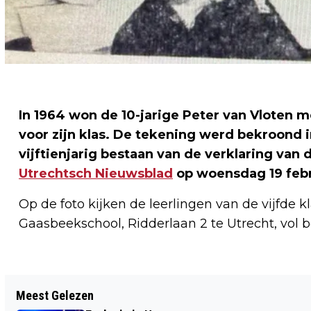
In 1964 won de 10-jarige Peter van Vloten 
voor zijn klas. De tekening werd bekroond i
vijftienjarig bestaan van de verklaring van
Utrechtsch Nieuwsblad
op woensdag 19 febr
Op de foto kijken de leerlingen van de vijfde k
Gaasbeekschool, Ridderlaan 2 te Utrecht, vol
Vorig artikel
Meest Gelezen
MEDEWERKER VAN DER HOEVEN KLINIEK