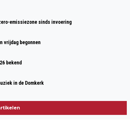
IN SPOORWEGMUSEUM
zero-emissiezone sinds invoering
en vrijdag begonnen
026 bekend
muziek in de Domkerk
rtikelen