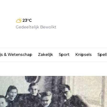
23
°C
Gedeeltelijk Bewolkt
van Vloten wint 250 gulden met
js & Wetenschap
Zakelijk
Sport
Knipsels
Spell