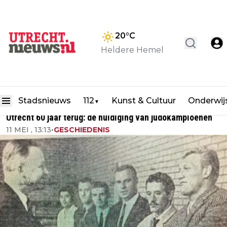
20
°C
Heldere Hemel
Stadsnieuws
112
Kunst & Cultuur
Onderwij
▼
Utrecht 60 jaar terug: de huldiging van judokampioenen
11 MEI , 13:13
•
GESCHIEDENIS