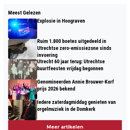
Vorig artikel
Volgend artikel
HONDERD NIEUWE VOGELHUISJES IN
Meest Gelezen
EXPLOSIE BIJ WONING IN LUNETTEN
DE BOTANISCHE TUINEN
Explosie in Hoograven
Ruim 1.800 boetes uitgedeeld in
Utrechtse zero-emissiezone sinds
invoering
Utrecht 60 jaar terug: Utrechtse
buurtfeesten vrijdag begonnen
Genomineerden Annie Brouwer-Korf
prijs 2026 bekend
Iedere zaterdagmiddag genieten van
orgelmuziek in de Domkerk
Meer artikelen