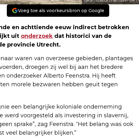
rijksmuseum-amsterdam
Voeg toe als voorkeursbron op Google
ende en achttiende eeuw indirect betrokken
ijkt uit
onderzoek
dat historici van de
de provincie Utrecht.
enaar waren van overzeese gebieden, plantages
oerden, droegen zij wel bij aan het bredere
en onderzoeker Alberto Feenstra. Hij heeft
aten morele bezwaren hebben geuit tegen
nie een belangrijke koloniale onderneming
werd voorgesteld als investering in slavernij,
een sprake”, zag Feenstra. “Het belang was ook
t veel belangrijker blijken.”