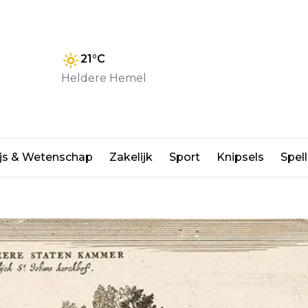
21
°C
Heldere Hemel
etrokken bij koloniaal en
js & Wetenschap
Zakelijk
Sport
Knipsels
Spell