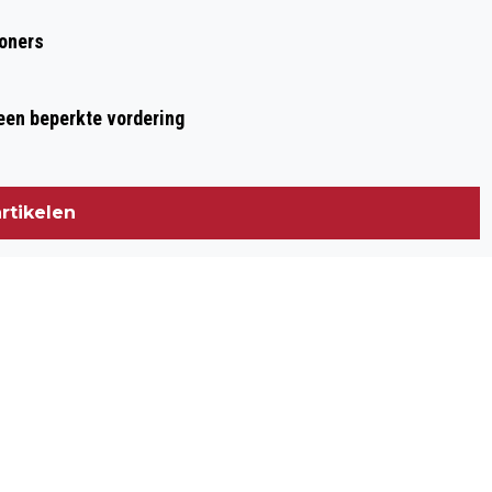
woners
 een beperkte vordering
rtikelen