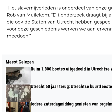
“Het slavernijverleden is onderdeel van onze 
Rob van Muilekom. “Dit onderzoek draagt bij 
die ook de Staten van Utrecht hebben gespeeld
voor deze geschiedenis werken we aan erken
meedoen.”
Vorig artikel
Meest Gelezen
UTRECHT 60 JAAR TERUG: HET
Ruim 1.800 boetes uitgedeeld in Utrechtse 
DIAMANTEN BRUIDSPAAR
Utrecht 60 jaar terug: Utrechtse buurtfeest
Iedere zaterdagmiddag genieten van orgel