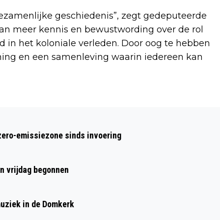
gezamenlijke geschiedenis”, zegt gedeputeerde
aan meer kennis en bewustwording over de rol
 in het koloniale verleden. Door oog te hebben
ning en een samenleving waarin iedereen kan
Volgend artikel
UTRECHT 60 JAAR TERUG: EEN
zero-emissiezone sinds invoering
DISCUSSIE OVER ANARCHISME,
PROVOTARIAAT EN PROLETARIAAT
en vrijdag begonnen
muziek in de Domkerk