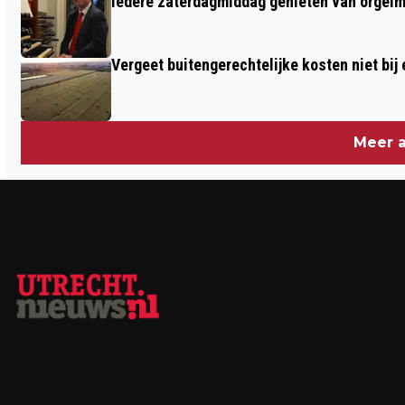
Iedere zaterdagmiddag genieten van orgel
Vergeet buitengerechtelijke kosten niet bij
Meer a