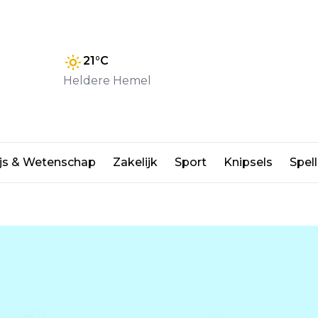
21
°C
Heldere Hemel
e entree en groen
js & Wetenschap
Zakelijk
Sport
Knipsels
Spell