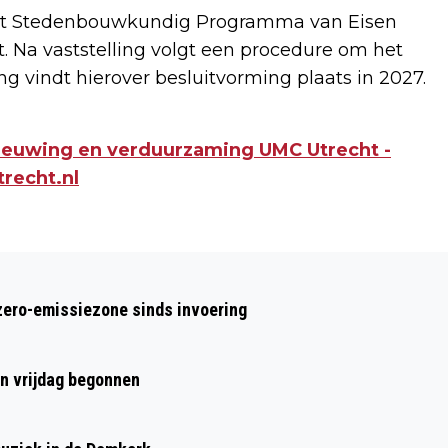
het Stedenbouwkundig Programma van Eisen
. Na vaststelling volgt een procedure om het
 vindt hierover besluitvorming plaats in 2027.
ieuwing en verduurzaming UMC Utrecht -
recht.nl
Volgend artikel
ERGERNIS OVER FOUTGEPARKEERDE
zero-emissiezone sinds invoering
LIMEFIETSEN LEIDT TOT VRAGEN
GEMEENTERAAD
en vrijdag begonnen