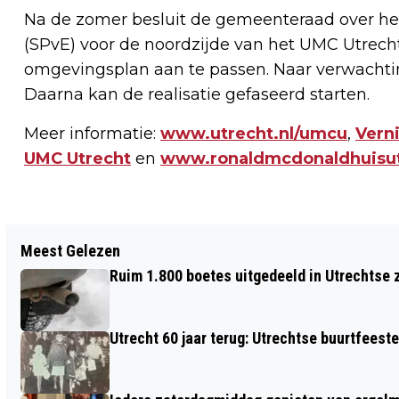
Na de zomer besluit de gemeenteraad over 
(SPvE) voor de noordzijde van het UMC Utrecht
omgevingsplan aan te passen. Naar verwachting
Daarna kan de realisatie gefaseerd starten.
Meer informatie:
www.utrecht.nl/umcu
,
Vern
UMC Utrecht
en
www.ronaldmcdonaldhuisut
Vorig artikel
Meest Gelezen
CULTUUR19 PRESENTEERT PROGRAMMA
Ruim 1.800 boetes uitgedeeld in Utrechtse 
LEIDSCHE RIJN FESTIVAL
Utrecht 60 jaar terug: Utrechtse buurtfeest