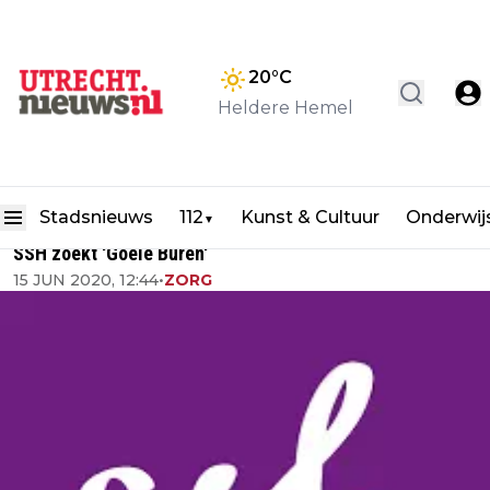
20
°C
Heldere Hemel
Stadsnieuws
112
Kunst & Cultuur
Onderwij
▼
SSH zoekt 'Goeie Buren'
15 JUN 2020, 12:44
•
ZORG