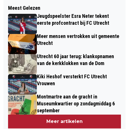
Volgend artikel
EERSTE HUURDER ONTVANGT
Meest Gelezen
TENTOONSTELLING TOSTI’S
SLEUTEL STUDENTENWONINGEN
Jeugdspeelster Esra Neter tekent
TRUFFELS TREINEN IN HET
UTRECHT SCIENCE PARK
eerste profcontract bij FC Utrecht
SPOORWEGMUSEUM
Meer mensen vertrokken uit gemeente
Utrecht
Utrecht 60 jaar terug: klankopnamen
van de kerkklokken van de Dom
Kiki Heshof versterkt FC Utrecht
Vrouwen
Montmartre aan de gracht in
Museumkwartier op zondagmiddag 6
september
Meer artikelen