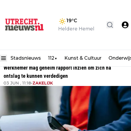
19
°C
Heldere Hemel
Stadsnieuws
112
Kunst & Cultuur
Onderwij
▼
Werknemer mag geheim rapport inzien om zich na
ontslag te kunnen verdedigen
03 JUN , 11:18
•
ZAKELIJK