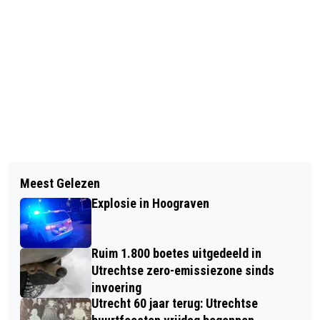
Vorig artikel
Volgend artikel
NEDERLANDS FILM FESTIVAL
Meest Gelezen
NIJNTJE MUSEUM ORGANISEERT DEZE
LANCEERT CAMPAGNE 2026
Explosie in Hoograven
ZOMER GRATIS NIJNTJE TUINFEEST
Ruim 1.800 boetes uitgedeeld in
Utrechtse zero-emissiezone sinds
invoering
Utrecht 60 jaar terug: Utrechtse