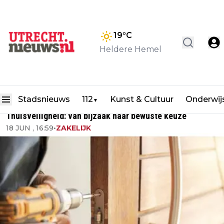
19
°C
Heldere Hemel
Stadsnieuws
112
Kunst & Cultuur
Onderwij
▼
Thuisveiligheid: van bijzaak naar bewuste keuze
18 JUN , 16:59
•
ZAKELIJK