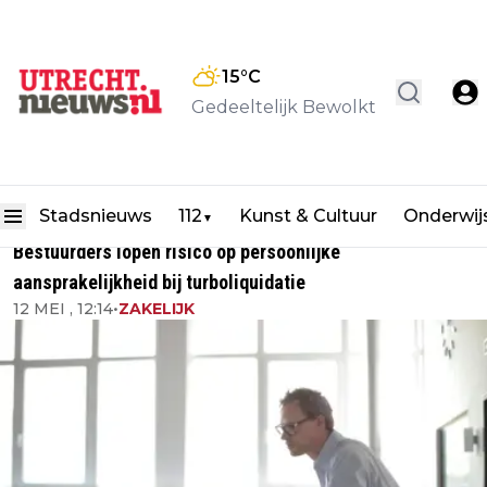
15
°C
Gedeeltelijk Bewolkt
Stadsnieuws
112
Kunst & Cultuur
Onderwij
▼
Bestuurders lopen risico op persoonlijke
aansprakelijkheid bij turboliquidatie
12 MEI , 12:14
•
ZAKELIJK