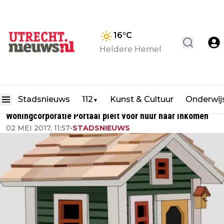
16
°C
Heldere Hemel
Stadsnieuws
112
Kunst & Cultuur
Onderwij
▼
Woningcorporatie Portaal pleit voor huur naar inkomen
02 MEI 2017, 11:57
•
STADSNIEUWS