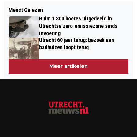
Volgend artikel
PLAATSING PACEMAKER MET 3D-
Meest Gelezen
VIER DAGEN FILMGEKTE BIJ
BEELD IN UMC UTRECHT
Ruim 1.800 boetes uitgedeeld in
BUURTTEAM ONDIEP PIJLSWEERD
Utrechtse zero-emissiezone sinds
invoering
Utrecht 60 jaar terug: bezoek aan
badhuizen loopt terug
Meer artikelen