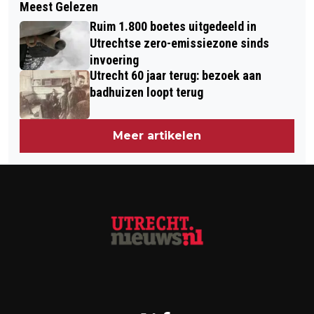
Meest Gelezen
UTRECHTS KUNSTWERK VOOR
ZONE FESTIVAL AWARD 2024
Ruim 1.800 boetes uitgedeeld in
GASTARBEIDERS ONTHULD IN
Utrechtse zero-emissiezone sinds
MAJELLAPARK
invoering
Utrecht 60 jaar terug: bezoek aan
badhuizen loopt terug
Meer artikelen