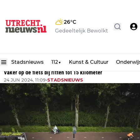
26
°C
Gedeeltelijk Bewolkt
Stadsnieuws
112
Kunst & Cultuur
Onderwij
▼
Vaker op de fiets bij ritten tot 15 kilometer
24 JUN 2024, 11:09
•
STADSNIEUWS