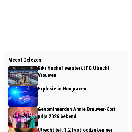
Vorig artikel
Volgend artikel
UTRECHT VERRUIMT REGELS GIFTEN
Meest Gelezen
BEROEPSONDERWIJS UTRECHT START
IN DE BIJSTAND EN PAST
Kiki Heshof versterkt FC Utrecht
PLATFORM REGIONALE
WITGOEDREGELING AAN
Vrouwen
OPLEIDINGENMARKT
Explosie in Hoograven
Genomineerden Annie Brouwer-Korf
prijs 2026 bekend
Utrecht telt 1,2 fastfoodzaken per