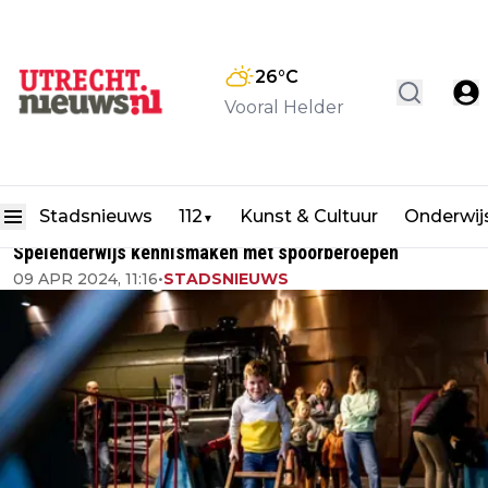
26
°C
Vooral Helder
Stadsnieuws
112
Kunst & Cultuur
Onderwij
▼
Spelenderwijs kennismaken met spoorberoepen
09 APR 2024, 11:16
•
STADSNIEUWS