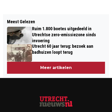
Vorig artikel
Volgend artikel
A.S.R. REAL ESTATE SLUIT MEERDERE
Meest Gelezen
UTRECHT VERLAAGT
HUUROVEREENKOMSTEN IN LEIDSCHE
Ruim 1.800 boetes uitgedeeld in
BETAALBAARHEIDSGRENS
RIJN CENTRUM
Utrechtse zero-emissiezone sinds
BETAALBARE KOOP VAN €435.000
invoering
Utrecht 60 jaar terug: bezoek aan
NAAR €390.000
badhuizen loopt terug
Meer artikelen