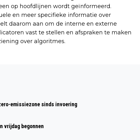
leen op hoofdlijnen wordt geïnformeerd.
le en meer specifieke informatie over
elt daarom aan om de interne en externe
icatoren vast te stellen en afspraken te maken
ening over algoritmes.
Volgend artikel
UTRECHTER ROBERT STOELENGA LEEFT
AL 35 JAAR MET DE LONGEN VAN EEN
ANDER
zero-emissiezone sinds invoering
en vrijdag begonnen