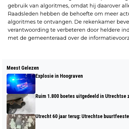
gebruik van algoritmes, omdat hij daarover al
Raadsleden hebben de behoefte om meer actue
algoritmes te ontvangen. De rekenkamer beve
verantwoording te verbeteren door heldere ind
met de gemeenteraad over de informatievoorzi
Vorig artikel
Meest Gelezen
KIES HET JUISTE FORMAAT
Explosie in Hoograven
SPRINGKUSSEN VOOR JOUW
EVENEMENT
Ruim 1.800 boetes uitgedeeld in Utrechtse 
Utrecht 60 jaar terug: Utrechtse buurtfeest