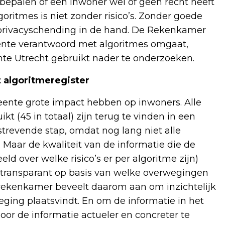
 bepalen of een inwoner wel of geen recht heeft
oritmes is niet zonder risico’s. Zonder goede
 privacyschending in de hand. De Rekenkamer
ente verantwoord met algoritmes omgaat,
nte Utrecht gebruikt nader te onderzoeken.
 algoritmeregister
nte grote impact hebben op inwoners. Alle
t (45 in totaal) zijn terug te vinden in een
strevende stap, omdat nog lang niet alle
Maar de kwaliteit van de informatie die de
eld over welke risico’s er per algoritme zijn)
 transparant op basis van welke overwegingen
 rekenkamer beveelt daarom aan om inzichtelijk
eging plaatsvindt. En om de informatie in het
door de informatie actueler en concreter te