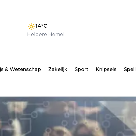
14
°C
Heldere Hemel
 bij gebruik algoritmes bij
js & Wetenschap
Zakelijk
Sport
Knipsels
Spell